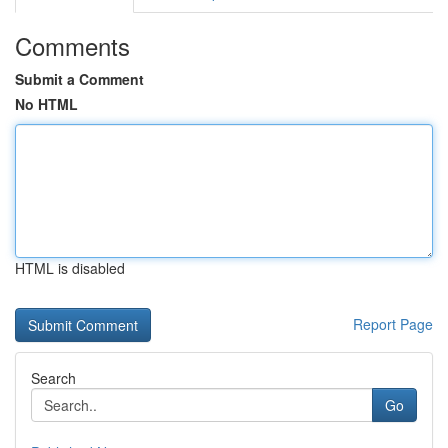
Comments
Submit a Comment
No HTML
HTML is disabled
Report Page
Search
Go