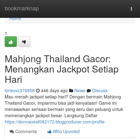
Home
bookmarknap
Togg
navi
Home
1
Mahjong Thailand Gacor:
Menangkan Jackpot Setiap
Hari
lorisovz376858
446 days ago
News
Discuss
Mau meraih jackpot setiap hari? Dengan bermain Mahjong
Thailand Gacor, impianmu bisa jadi kenyataan! Game ini
menawarkan sensasi bermain yang seru dan peluang untuk
memenangkan jackpot besar. Langsung Daftar
https://donnaoeaf082172.blogproducer.com/profile
Comments
Who Upvoted