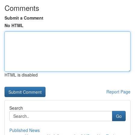
Comments
Submit a Comment
No HTML
HTML is disabled
Report Page
Search
Go
Published News