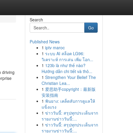
Search
Go
Published News
1
iptv maroc
1
ระบบ AI สล็อต LG96:
วิเคราะห์ การเล่น เพิ่ม โอก...
1
123b là như thế nào?
Hướng dẫn chi tiết và thô...
 driving
1
Strengthen Your Belief The
erprise
Christian Lea...
1
爱思助手copyright：最新版
安装指南
1
ฟันยาง: เคล็ดลับการดูแลให้
แข็งแรง
1
ข่าววันนี้: สรุปทุกประเด็นจาก
รายงานข่าววันนี้:...
1
ข่าววันนี้: สรุปทุกประเด็นจาก
รายงานข่าววันนี้:...