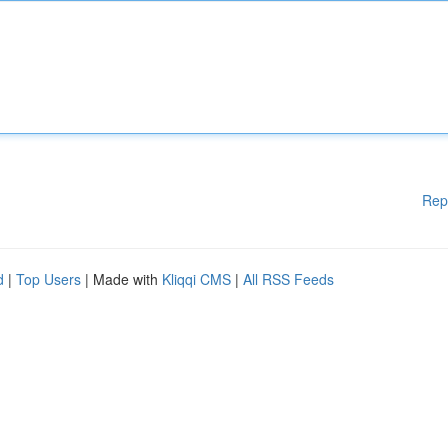
Rep
d
|
Top Users
| Made with
Kliqqi CMS
|
All RSS Feeds