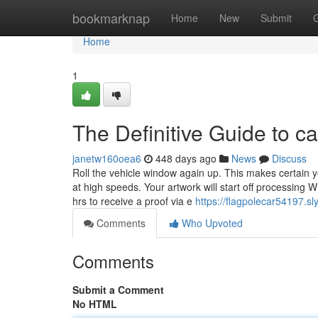
Home
bookmarknap
Home
New
Submit
Home
1
The Definitive Guide to ca
janetw160oea6
448 days ago
News
Discuss
Roll the vehicle window again up. This makes certain y
at high speeds. Your artwork will start off processing
hrs to receive a proof via e
https://flagpolecar54197.s
Comments
Who Upvoted
Comments
Submit a Comment
No HTML