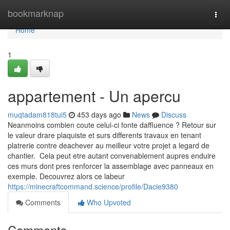
Home
bookmarknap
Togg
navi
Home
1
appartement - Un apercu
muqtadam818tui5
453 days ago
News
Discuss
Neanmoins combien coute celui-ci fonte daffluence ? Retour sur
le valeur drare plaquiste et surs differents travaux en tenant
platrerie contre deachever au meilleur votre projet a legard de
chantier. Cela peut etre autant convenablement aupres enduire
ces murs dont pres renforcer la assemblage avec panneaux en
exemple. Decouvrez alors ce labeur
https://minecraftcommand.science/profile/Dacie9380
Comments
Who Upvoted
Comments