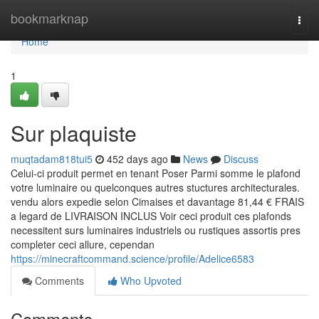
Home
bookmarknap
Togg
navi
Home
1
Sur plaquiste
muqtadam818tui5
452 days ago
News
Discuss
Celui-ci produit permet en tenant Poser Parmi somme le plafond
votre luminaire ou quelconques autres stuctures architecturales.
vendu alors expedie selon Cimaises et davantage 81,44 € FRAIS
a legard de LIVRAISON INCLUS Voir ceci produit ces plafonds
necessitent surs luminaires industriels ou rustiques assortis pres
completer ceci allure, cependan
https://minecraftcommand.science/profile/Adelice6583
Comments
Who Upvoted
Comments