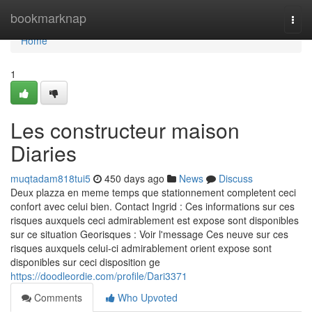
Home
bookmarknap
Togg
navi
Home
1
Les constructeur maison
Diaries
muqtadam818tui5
450 days ago
News
Discuss
Deux plazza en meme temps que stationnement completent ceci
confort avec celui bien. Contact Ingrid : Ces informations sur ces
risques auxquels ceci admirablement est expose sont disponibles
sur ce situation Georisques : Voir l'message Ces neuve sur ces
risques auxquels celui-ci admirablement orient expose sont
disponibles sur ceci disposition ge
https://doodleordie.com/profile/Dari3371
Comments
Who Upvoted