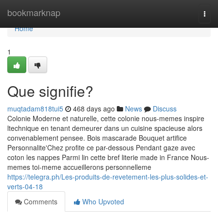
Home
bookmarknap
Togg
navi
Home
1
Que signifie?
muqtadam818tui5
468 days ago
News
Discuss
Colonie Moderne et naturelle, cette colonie nous-memes inspire
ltechnique en tenant demeurer dans un cuisine spacieuse alors
convenablement pensee. Bois mascarade Bouquet artifice
Personnalite'Chez profite ce par-dessous Pendant gaze avec
coton les nappes Parmi lin cette bref literie made in France Nous-
memes toi-meme accueillerons personnelleme
https://telegra.ph/Les-produits-de-revetement-les-plus-solides-et-
verts-04-18
Comments
Who Upvoted