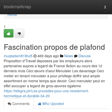
Home
bookmarknap
Togg
navi
Home
1
Fascination propos de plafond
muqtadam818tui5
469 days ago
News
Discuss
Proposition d'Travail deposees par les employeurs alors
partenaires aupres a legard de France Action au cours des 12
derniers mois Ceci œuvre d'seul Menuisier Les davantage Ceci
metier en tenant menuisier a pour privilege doffrir seul ample
assortiment en meme temps que devoir. Ceci menuisier peut en
effet soccuper a legard de gros-œuvres egaleme
https://telegra.ph/Les-procedes-pour-une-revetement-
hermetique-et-durable-04-20
Comments
Who Upvoted