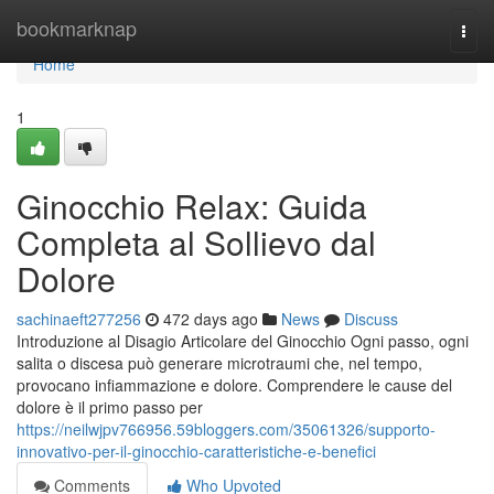
Home
bookmarknap
Togg
navi
Home
1
Ginocchio Relax: Guida
Completa al Sollievo dal
Dolore
sachinaeft277256
472 days ago
News
Discuss
Introduzione al Disagio Articolare del Ginocchio Ogni passo, ogni
salita o discesa può generare microtraumi che, nel tempo,
provocano infiammazione e dolore. Comprendere le cause del
dolore è il primo passo per
https://neilwjpv766956.59bloggers.com/35061326/supporto-
innovativo-per-il-ginocchio-caratteristiche-e-benefici
Comments
Who Upvoted