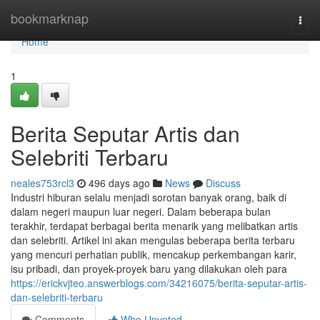
Home
bookmarknap
Togg
navi
Home
1
Berita Seputar Artis dan
Selebriti Terbaru
neales753rcl3
496 days ago
News
Discuss
Industri hiburan selalu menjadi sorotan banyak orang, baik di
dalam negeri maupun luar negeri. Dalam beberapa bulan
terakhir, terdapat berbagai berita menarik yang melibatkan artis
dan selebriti. Artikel ini akan mengulas beberapa berita terbaru
yang mencuri perhatian publik, mencakup perkembangan karir,
isu pribadi, dan proyek-proyek baru yang dilakukan oleh para
https://erickvjteo.answerblogs.com/34216075/berita-seputar-artis-
dan-selebriti-terbaru
Comments
Who Upvoted