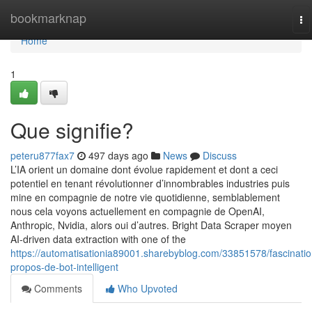
Home
bookmarknap
To
na
Home
1
Que signifie?
peteru877fax7
497 days ago
News
Discuss
L’IA orient un domaine dont évolue rapidement et dont a ceci
potentiel en tenant révolutionner d’innombrables industries puis
mine en compagnie de notre vie quotidienne, semblablement
nous cela voyons actuellement en compagnie de OpenAI,
Anthropic, Nvidia, alors oui d’autres. Bright Data Scraper moyen
AI-driven data extraction with one of the
https://automatisationia89001.sharebyblog.com/33851578/fascinatio
propos-de-bot-intelligent
Comments
Who Upvoted