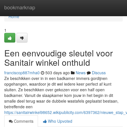
Home
bookmarknap
Home
1
Een eenvoudige sleutel voor
Sanitair winkel onthuld
franciscop887mha0
503 days ago
News
Discuss
Ze beschikken over in in een badkamer immers gordijnen
opgehangen, waardoor je dit wel iedere keer perfect af kunt
sluiten. Ze beschikken over gekozen voor een half open
badkamer. Vanuit de slaapkamer kom jouw in het begin in dit
smalle deel terug waar de dubbele wastafels geplaatst bestaan,
betreffende een
https://sanitairwinkel98652.wikipublicity.com/6397362/nieuwe_st
Comments
Who Upvoted