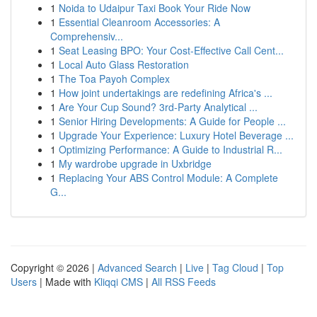
1
Noida to Udaipur Taxi Book Your Ride Now
1
Essential Cleanroom Accessories: A
Comprehensiv...
1
Seat Leasing BPO: Your Cost-Effective Call Cent...
1
Local Auto Glass Restoration
1
The Toa Payoh Complex
1
How joint undertakings are redefining Africa's ...
1
Are Your Cup Sound? 3rd-Party Analytical ...
1
Senior Hiring Developments: A Guide for People ...
1
Upgrade Your Experience: Luxury Hotel Beverage ...
1
Optimizing Performance: A Guide to Industrial R...
1
My wardrobe upgrade in Uxbridge
1
Replacing Your ABS Control Module: A Complete
G...
Copyright © 2026 |
Advanced Search
|
Live
|
Tag Cloud
|
Top
Users
| Made with
Kliqqi CMS
|
All RSS Feeds