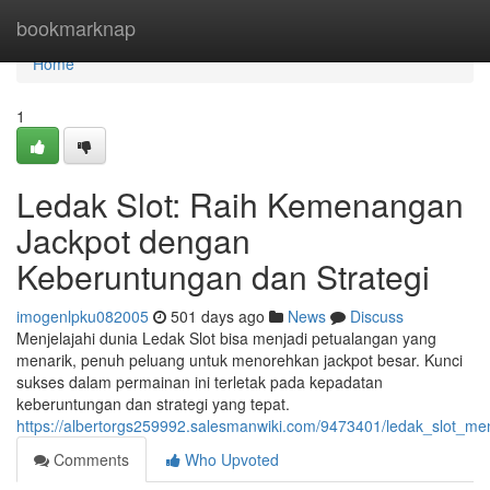
Home
bookmarknap
Home
1
Ledak Slot: Raih Kemenangan
Jackpot dengan
Keberuntungan dan Strategi
imogenlpku082005
501 days ago
News
Discuss
Menjelajahi dunia Ledak Slot bisa menjadi petualangan yang
menarik, penuh peluang untuk menorehkan jackpot besar. Kunci
sukses dalam permainan ini terletak pada kepadatan
keberuntungan dan strategi yang tepat.
https://albertorgs259992.salesmanwiki.com/9473401/ledak_slot_m
Comments
Who Upvoted