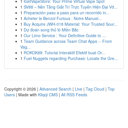
1
iGetVapeStore: Your Prime Virtual Vape Spot
1
SV88 – Nền Tảng Giải Trí Trực Tuyến Hiện Đại Vớ...
1
Preparación paso a paso para un recorrido in...
1
Acheter le Benzol Furious : Notre Manuel...
1
Buy Acquire JWH-018 Material: Your Trusted Sour...
1
Dự đoán song thủ lô Miền Bắc
1
Our Limo Service : Your Definitive Guide to ...
1
Team Guidance across Team Chat Apps -- From
Vag...
1
ROKOK88: Tutorial Interaktif Efektif buat Or...
1
Fuel Nuggets regarding Purchase: Locate the Gre...
Copyright © 2026 |
Advanced Search
|
Live
|
Tag Cloud
|
Top
Users
| Made with
Kliqqi CMS
|
All RSS Feeds