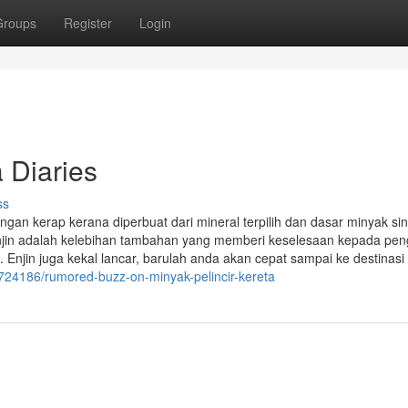
Groups
Register
Login
a Diaries
ss
an kerap kerana diperbuat dari mineral terpilih dan dasar minyak sint
in adalah kelebihan tambahan yang memberi keselesaan kepada pen
Enjin juga kekal lancar, barulah anda akan cepat sampai ke destinasi
33724186/rumored-buzz-on-minyak-pelincir-kereta