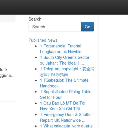
Search
Go
Published News
1
Fortunabola: Tutorial
Lengkap untuk Newbie
1
South City Greens Sector
36 Jahar : The Ideal H...
1
Telegram copyright：安全消
etik.
息应用终极指南
gguna.
1
TGabetslot: The Ultimate
Handbook
1
Sophisticated Dining Table
Set for Four
1
Cầu Bao Lô MT Đề Tối
Nay: Xem Xét Chi Tiết
1
Emergency Door & Shutter
Repair: UK Nationwide ...
1
What calacatta ivory quartz