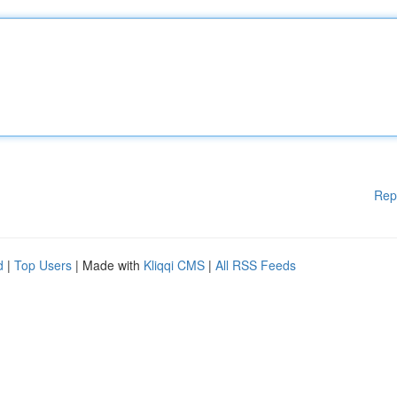
Rep
d
|
Top Users
| Made with
Kliqqi CMS
|
All RSS Feeds