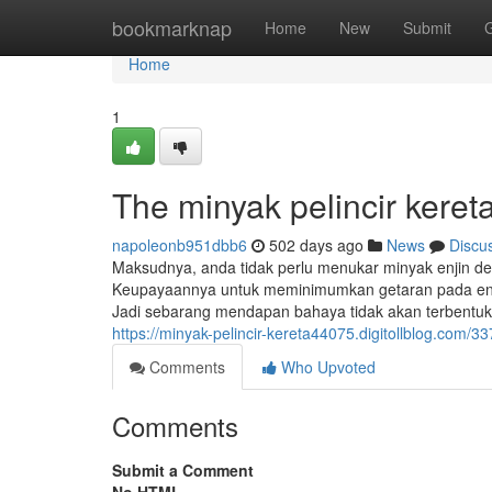
Home
bookmarknap
Home
New
Submit
Home
1
The minyak pelincir keret
napoleonb951dbb6
502 days ago
News
Discu
Maksudnya, anda tidak perlu menukar minyak enjin deng
Keupayaannya untuk meminimumkan getaran pada enj
Jadi sebarang mendapan bahaya tidak akan terbentuk. 
https://minyak-pelincir-kereta44075.digitollblog.com/
Comments
Who Upvoted
Comments
Submit a Comment