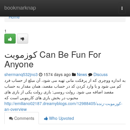
Home
bookmarknap
Togg
navi
Home
1
کوزموبت Can Be Fun For
Anyone
shermanq532jno3
1574 days ago
News
Discuss
به اندازه ووچری که از پرفکت مانی تهیه می‌ شود، آن مبلغ از حساب فرد
کم می‌ شود و با وارد کردن کد در حساب مقصد، همان مقدار به حساب
مقصد اضافه می‌ شود. رولت روسی: بازی رولت یکی از بازی های
محبوب در بخش بازی های کارینویی است که
http://emiliano02187.dreamyblogs.com/12988405/کوزموبت-زنده-
an-overview
Comments
Who Upvoted