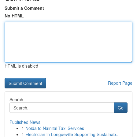
Submit a Comment
No HTML
HTML is disabled
Report Page
Search
Go
Published News
1
Noida to Nainital Taxi Services
1
Electrician in Longueville Supporting Sustainab...