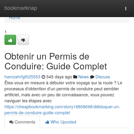
Home
bookmarknap
Togg
navi
Home
1
Obtenir un Permis de
Conduire: Guide Complet
hamzahrfgf025553
545 days ago
News
Discuss
Êtes-vous en mesure à débuter votre voyage sur la route ? Le
processus d'obtention d'un permis de conduire peut sembler
artificiel, mais avec un peu de connaissance, vous pouvez
naviguer les étapes avec
https://cheapbookmarking.com/story18808698/débloquer-un-
permis-de-conduire-guide-complet
Comments
Who Upvoted