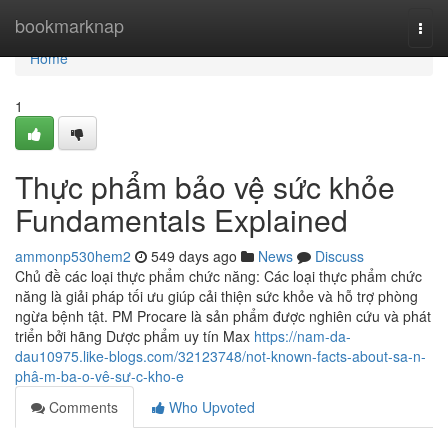
Home
bookmarknap
Togg
navi
Home
1
Thực phẩm bảo vệ sức khỏe
Fundamentals Explained
ammonp530hem2
549 days ago
News
Discuss
Chủ đề các loại thực phẩm chức năng: Các loại thực phẩm chức
năng là giải pháp tối ưu giúp cải thiện sức khỏe và hỗ trợ phòng
ngừa bệnh tật. PM Procare là sản phẩm được nghiên cứu và phát
triển bởi hãng Dược phẩm uy tín Max
https://nam-da-
dau10975.like-blogs.com/32123748/not-known-facts-about-sa-n-
phâ-m-ba-o-vê-sư-c-kho-e
Comments
Who Upvoted