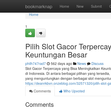
Home
bookmarknap
Home
New
Submit
Home
1
Pilih Slot Gacor Terperc
Keuntungan Besar
philh747rad7
562 days ago
News
Discuss
Slot Gacor Terpercaya yang Bisa Meningkatkan Keuntu
di Indonesia. Di antara berbagai pilihan yang tersed
yang menguntungkan dengan berbagai slot menguntung
https://deanrkbvn.onzeblog.com/32571320/pilih-slot-
Comments
Who Upvoted
Comments