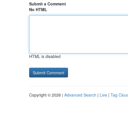
Submit a Comment
No HTML
HTML is disabled
Copyright © 2026 |
Advanced Search
|
Live
|
Tag Clou