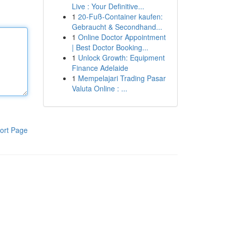
Live : Your Definitive...
1
20-Fuß-Container kaufen:
Gebraucht & Secondhand...
1
Online Doctor Appointment
| Best Doctor Booking...
1
Unlock Growth: Equipment
Finance Adelaide
1
Mempelajari Trading Pasar
Valuta Online : ...
ort Page