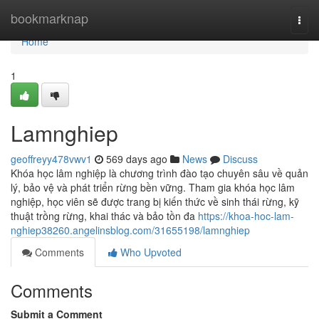
Home
bookmarknap
Togg
navi
Home
1
Lamnghiep
geoffreyy478vwv1
569 days ago
News
Discuss
Khóa học lâm nghiệp là chương trình đào tạo chuyên sâu về quản
lý, bảo vệ và phát triển rừng bền vững. Tham gia khóa học lâm
nghiệp, học viên sẽ được trang bị kiến thức về sinh thái rừng, kỹ
thuật trồng rừng, khai thác và bảo tồn đa
https://khoa-hoc-lam-
nghiep38260.angelinsblog.com/31655198/lamnghiep
Comments
Who Upvoted
Comments
Submit a Comment