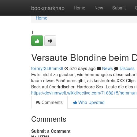
Home
bookmarknap
Home
New
Submit
Home
1
Versaute Blondine beim D
torreyr246mmk6
570 days ago
News
Discuss
Es ist nicht zu glauben, wie hemmungslos diese schar
kaum etwas Schöneres gibt, als kostenfreie XXX Clips
Bock auf überirdischen Hardcore Sex. Leute die dies 
https://devinmwelt.wikidirective.com/7188215/hemm
Comments
Who Upvoted
Comments
Submit a Comment