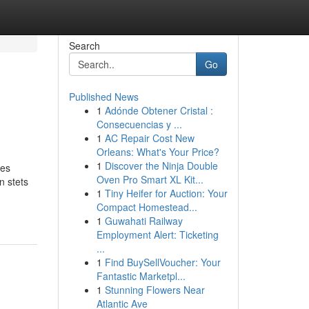
Search
Go
Published News
1
Adónde Obtener Cristal :
Consecuencias y ...
1
AC Repair Cost New
Orleans: What's Your Price?
1
Discover the Ninja Double
 es
Oven Pro Smart XL Kit...
n stets
1
Tiny Heifer for Auction: Your
Compact Homestead...
1
Guwahati Railway
Employment Alert: Ticketing
...
1
Find BuySellVoucher: Your
Fantastic Marketpl...
1
Stunning Flowers Near
Atlantic Ave