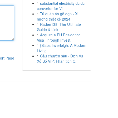
1
substantial electricity dc dc
converter for Vit...
1
Tủ quần áo gỗ đẹp - Xu
hướng thiết kế 2024
1
Raden138: The Ultimate
Guide & Link
1
Acquire a EU Residence
Visa Through Invest...
1
{Slabs Inverleigh: A Modern
Living
1
Cầu chuyên sâu · Dịch Vụ
ort Page
Xổ Số VIP: Phân tích C...