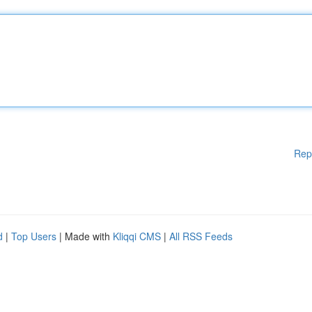
Rep
d
|
Top Users
| Made with
Kliqqi CMS
|
All RSS Feeds