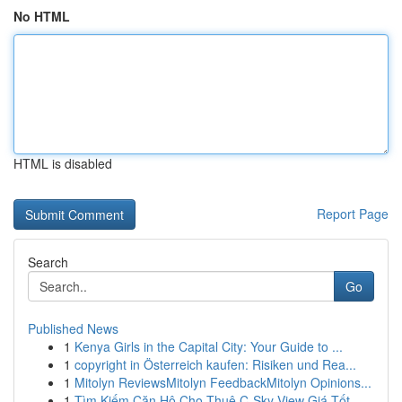
No HTML
HTML is disabled
Report Page
Search
Go
Published News
1
Kenya Girls in the Capital City: Your Guide to ...
1
copyright in Österreich kaufen: Risiken und Rea...
1
Mitolyn ReviewsMitolyn FeedbackMitolyn Opinions...
1
Tìm Kiếm Căn Hộ Cho Thuê C-Sky View Giá Tốt