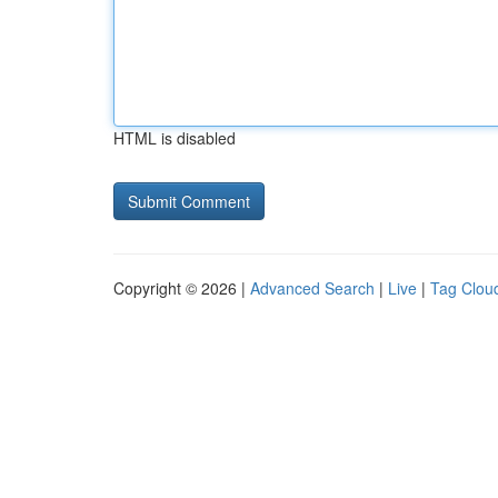
HTML is disabled
Copyright © 2026 |
Advanced Search
|
Live
|
Tag Clou