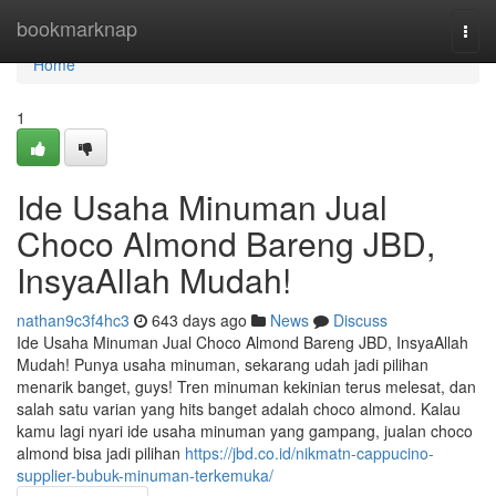
Home
bookmarknap
Togg
navi
Home
1
Ide Usaha Minuman Jual
Choco Almond Bareng JBD,
InsyaAllah Mudah!
nathan9c3f4hc3
643 days ago
News
Discuss
Ide Usaha Minuman Jual Choco Almond Bareng JBD, InsyaAllah
Mudah! Punya usaha minuman, sekarang udah jadi pilihan
menarik banget, guys! Tren minuman kekinian terus melesat, dan
salah satu varian yang hits banget adalah choco almond. Kalau
kamu lagi nyari ide usaha minuman yang gampang, jualan choco
almond bisa jadi pilihan
https://jbd.co.id/nikmatn-cappucino-
supplier-bubuk-minuman-terkemuka/