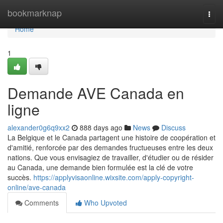
Home
bookmarknap
Togg
navi
Home
1
Demande AVE Canada en
ligne
alexander0g6q9xx2
888 days ago
News
Discuss
La Belgique et le Canada partagent une histoire de coopération et
d'amitié, renforcée par des demandes fructueuses entre les deux
nations. Que vous envisagiez de travailler, d'étudier ou de résider
au Canada, une demande bien formulée est la clé de votre
succès.
https://applyvisaonline.wixsite.com/apply-copyright-
online/ave-canada
Comments
Who Upvoted