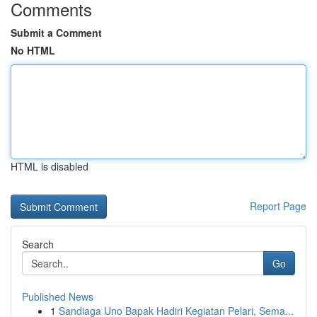
Comments
Submit a Comment
No HTML
HTML is disabled
Report Page
Search
Go
Published News
1
Sandiaga Uno Bapak Hadiri Kegiatan Pelari, Sema...