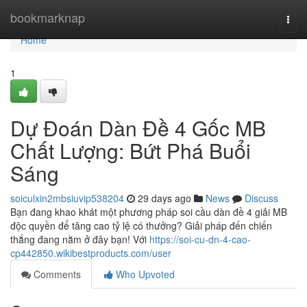
Home
bookmarknap
Togg
navi
Home
1
Dự Đoán Dàn Đề 4 Gốc MB
Chất Lượng: Bứt Phá Buổi
Sáng
soiculxin2mbsiuvip538204
29 days ago
News
Discuss
Bạn đang khao khát một phương pháp soi cầu dàn đề 4 giải MB
độc quyền để tăng cao tỷ lệ có thưởng? Giải pháp đến chiến
thắng đang nằm ở đây bạn! Với
https://soi-cu-dn-4-cao-
cp442850.wikibestproducts.com/user
Comments
Who Upvoted