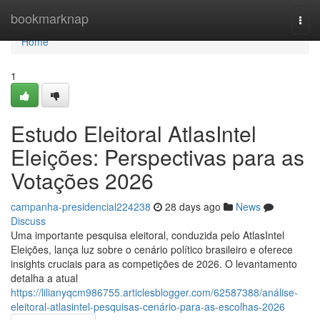
Home
bookmarknap
Togg
navi
Home
1
Estudo Eleitoral AtlasIntel
Eleições: Perspectivas para as
Votações 2026
campanha-presidencial224238
28 days ago
News
Discuss
Uma importante pesquisa eleitoral, conduzida pelo AtlasIntel
Eleições, lança luz sobre o cenário político brasileiro e oferece
insights cruciais para as competições de 2026. O levantamento
detalha a atual
https://lilianyqcm986755.articlesblogger.com/62587388/análise-
eleitoral-atlasintel-pesquisas-cenário-para-as-escolhas-2026