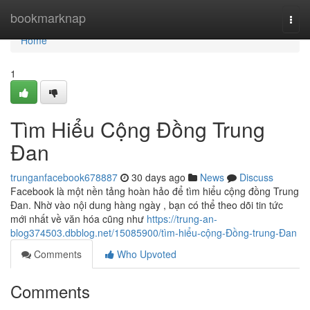
Home
bookmarknap
Togg
navi
Home
1
Tìm Hiểu Cộng Đồng Trung
Đan
trunganfacebook678887
30 days ago
News
Discuss
Facebook là một nền tảng hoàn hảo để tìm hiểu cộng đồng Trung
Đan. Nhờ vào nội dung hàng ngày , bạn có thể theo dõi tin tức
mới nhất về văn hóa cũng như
https://trung-an-
blog374503.dbblog.net/15085900/tìm-hiểu-cộng-Đồng-trung-Đan
Comments
Who Upvoted
Comments