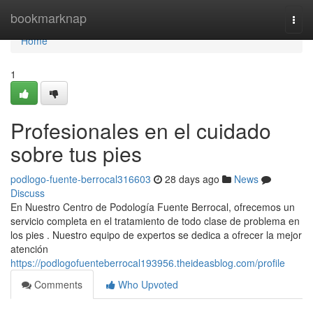
Home
bookmarknap
Togg
navi
Home
1
Profesionales en el cuidado
sobre tus pies
podlogo-fuente-berrocal316603
28 days ago
News
Discuss
En Nuestro Centro de Podología Fuente Berrocal, ofrecemos un
servicio completa en el tratamiento de todo clase de problema en
los pies . Nuestro equipo de expertos se dedica a ofrecer la mejor
atención
https://podlogofuenteberrocal193956.theideasblog.com/profile
Comments
Who Upvoted