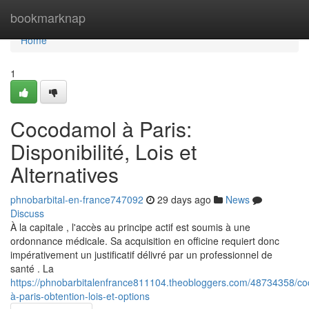
Home
bookmarknap
Home
1
Cocodamol à Paris:
Disponibilité, Lois et
Alternatives
phnobarbital-en-france747092
29 days ago
News
Discuss
À la capitale , l'accès au principe actif est soumis à une
ordonnance médicale. Sa acquisition en officine requiert donc
impérativement un justificatif délivré par un professionnel de
santé . La
https://phnobarbitalenfrance811104.theobloggers.com/48734358/c
à-paris-obtention-lois-et-options