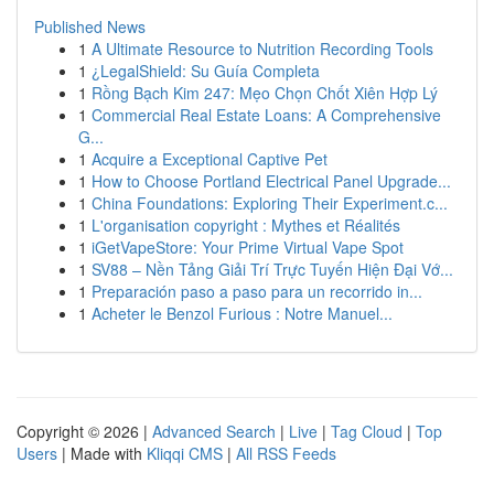
Published News
1
A Ultimate Resource to Nutrition Recording Tools
1
¿LegalShield: Su Guía Completa
1
Rồng Bạch Kim 247: Mẹo Chọn Chốt Xiên Hợp Lý
1
Commercial Real Estate Loans: A Comprehensive
G...
1
Acquire a Exceptional Captive Pet
1
How to Choose Portland Electrical Panel Upgrade...
1
China Foundations: Exploring Their Experiment.c...
1
L'organisation copyright : Mythes et Réalités
1
iGetVapeStore: Your Prime Virtual Vape Spot
1
SV88 – Nền Tảng Giải Trí Trực Tuyến Hiện Đại Vớ...
1
Preparación paso a paso para un recorrido in...
1
Acheter le Benzol Furious : Notre Manuel...
Copyright © 2026 |
Advanced Search
|
Live
|
Tag Cloud
|
Top
Users
| Made with
Kliqqi CMS
|
All RSS Feeds