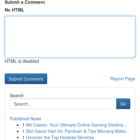
Submit a Comment
No HTML
HTML is disabled
Report Page
Search
Go
Published News
1
88i Casino: Your Ultimate Online Gaming Destina...
1
Slot Gacor Hari Ini: Panduan & Tips Menang Maks...
1
Uncover the Top Hostess Services