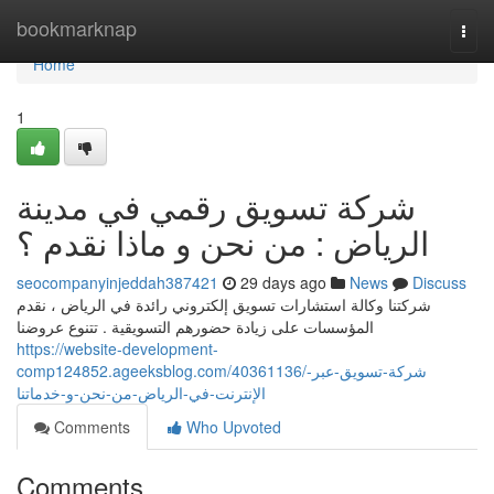
Home
bookmarknap
Togg
navi
Home
1
شركة تسويق رقمي في مدينة
الرياض : من نحن و ماذا نقدم ؟
seocompanyinjeddah387421
29 days ago
News
Discuss
شركتنا وكالة استشارات تسويق إلكتروني رائدة في الرياض ، نقدم
المؤسسات على زيادة حضورهم التسويقية . تتنوع عروضنا
https://website-development-
comp124852.ageeksblog.com/40361136/شركة-تسويق-عبر-
الإنترنت-في-الرياض-من-نحن-و-خدماتنا
Comments
Who Upvoted
Comments