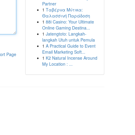
Partner
1
Ταβέρνα Μύτικα:
Θαλασσινή Παράδοση
1
88i Casino: Your Ultimate
Online Gaming Destina...
1
Jatengtoto: Langkah-
langkah Utuh untuk Pemula
1
A Practical Guide to Event
Email Marketing Soft...
ort Page
1
K2 Natural Incense Around
My Location : ...