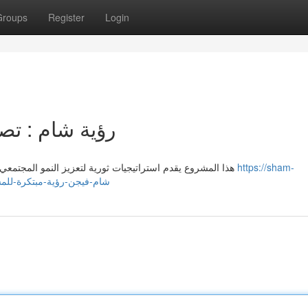
Groups
Register
Login
رؤية شام : تص
هذا المشروع يقدم استراتيجيات ثورية لتعزيز النمو المجتمعي في إقليم الشرق الأوسط . يهدف هذا المسعى إلى استحداث
https://sham-
com/40863953/شام-فيجن-رؤية-مبتكرة-للمستقبل-القريب