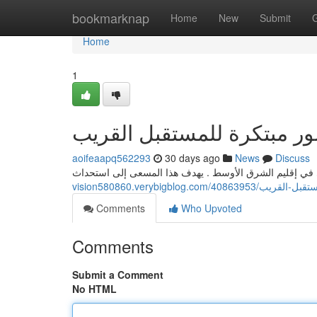
Home
bookmarknap
Home
New
Submit
Home
1
ور مبتكرة للمستقبل القريب
aoifeaapq562293
30 days ago
News
Discuss
vision580860.verybigblog.
Comments
Who Upvoted
Comments
Submit a Comment
No HTML