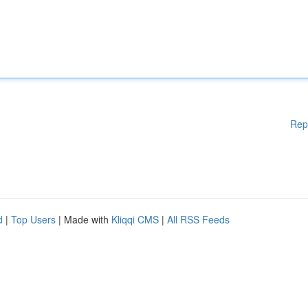
Rep
d
|
Top Users
| Made with
Kliqqi CMS
|
All RSS Feeds