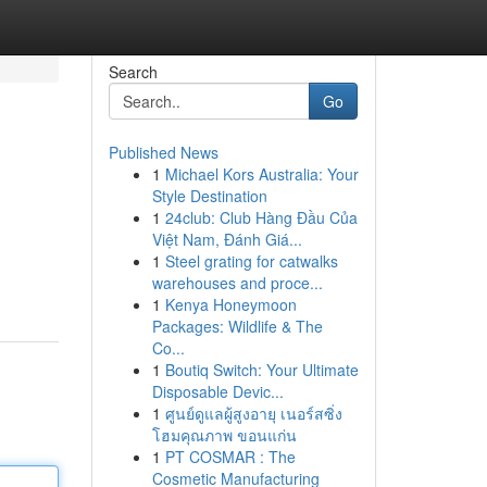
Search
Go
Published News
1
Michael Kors Australia: Your
Style Destination
1
24club: Club Hàng Đầu Của
Việt Nam, Đánh Giá...
1
Steel grating for catwalks
warehouses and proce...
1
Kenya Honeymoon
Packages: Wildlife & The
Co...
1
Boutiq Switch: Your Ultimate
Disposable Devic...
1
ศูนย์ดูแลผู้สูงอายุ เนอร์สซิ่ง
โฮมคุณภาพ ขอนแก่น
1
PT COSMAR : The
Cosmetic Manufacturing