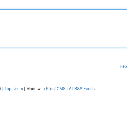
Rep
d
|
Top Users
| Made with
Kliqqi CMS
|
All RSS Feeds