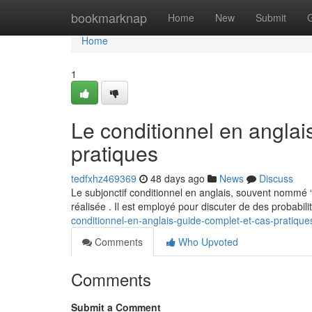
Home
bookmarknap
Home
New
Submit
Home
1
Le conditionnel en anglai
pratiques
tedfxhz469369
48 days ago
News
Discuss
Le subjonctif conditionnel en anglais, souvent nommé “
réalisée . Il est employé pour discuter de des probabili
conditionnel-en-anglais-guide-complet-et-cas-pratique
Comments
Who Upvoted
Comments
Submit a Comment