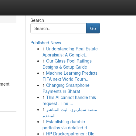
Search
Go
Published News
1
Understanding Real Estate
Appraisals: A Complet...
1
Our Glass Pool Railings
Designs & Setup Guide
1
Machine Learning Predicts
FIFA next World Tourn...
ément
1
Changing Smartphone
Payments in Bharat
1
This AI cannot handle this
request . The ...
1
منصة سمارترز: البث المباشر
المتقدم
1
Establishing durable
portfolios via detailed ri...
1
HP Druckerpatronen: Die