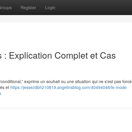
Groups
Register
Login
s : Explication Complet et Cas
conditional,” exprime un souhait ou une situation qui ne s'est pas forc
tés et
https://jessezdbh210819.angelinsblog.com/40494048/le-mode-
s