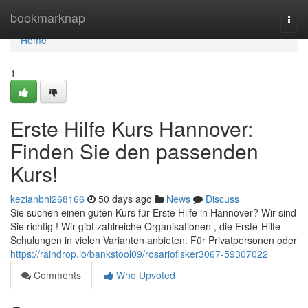
Home
bookmarknap
Togg
navi
Home
1
Erste Hilfe Kurs Hannover:
Finden Sie den passenden
Kurs!
kezianbhi268166
50 days ago
News
Discuss
Sie suchen einen guten Kurs für Erste Hilfe in Hannover? Wir sind
Sie richtig ! Wir gibt zahlreiche Organisationen , die Erste-Hilfe-
Schulungen in vielen Varianten anbieten. Für Privatpersonen oder
https://raindrop.io/bankstool09/rosariofisker3067-59307022
Comments
Who Upvoted