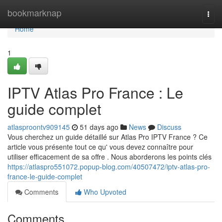
Home
bookmarknap
Togg
navi
Home
1
IPTV Atlas Pro France : Le
guide complet
atlasproontv909145
51 days ago
News
Discuss
Vous cherchez un guide détaillé sur Atlas Pro IPTV France ? Ce
article vous présente tout ce qu' vous devez connaître pour
utiliser efficacement de sa offre . Nous aborderons les points clés
https://atlaspro551072.popup-blog.com/40507472/iptv-atlas-pro-
france-le-guide-complet
Comments
Who Upvoted
Comments