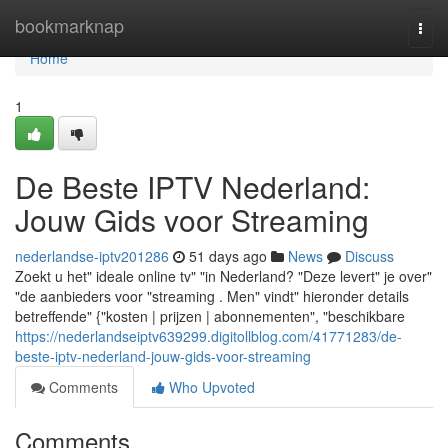
Home
bookmarknap
Togg
navi
Home
1
De Beste IPTV Nederland:
Jouw Gids voor Streaming
nederlandse-iptv201286
51 days ago
News
Discuss
Zoekt u het" ideale online tv" "in Nederland? "Deze levert" je over"
"de aanbieders voor "streaming . Men" vindt" hieronder details
betreffende" {"kosten | prijzen | abonnementen", "beschikbare
https://nederlandseiptv639299.digitollblog.com/41771283/de-
beste-iptv-nederland-jouw-gids-voor-streaming
Comments
Who Upvoted
Comments