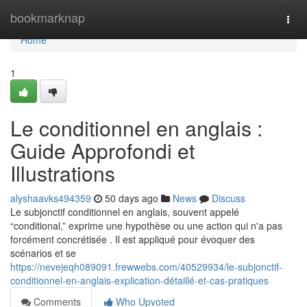
Home
bookmarknap
Togg
navi
Home
1
Le conditionnel en anglais :
Guide Approfondi et
Illustrations
alyshaavks494359
50 days ago
News
Discuss
Le subjonctif conditionnel en anglais, souvent appelé
“conditional,” exprime une hypothèse ou une action qui n'a pas
forcément concrétisée . Il est appliqué pour évoquer des
scénarios et se
https://nevejeqh089091.frewwebs.com/40529934/le-subjonctif-
conditionnel-en-anglais-explication-détaillé-et-cas-pratiques
Comments
Who Upvoted