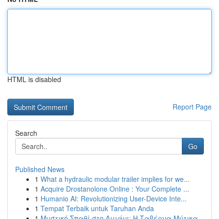
HTML is disabled
Report Page
Search
Go
Published News
1
What a hydraulic modular trailer implies for we...
1
Acquire Drostanolone Online : Your Complete ...
1
Humanio AI: Revolutionizing User-Device Inte...
1
Tempat Terbaik untuk Taruhan Anda
1
Μυστικό Σπαθί στο Λιμάνι: Η Ταβέρνα Μύτικα