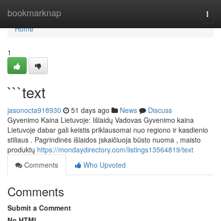
Home
bookmarknap
Togg
navi
Home
1
```text
jasonocta918930
51 days ago
News
Discuss
Gyvenimo Kaina Lietuvoje: Išlaidų Vadovas Gyvenimo kaina
Lietuvoje dabar gali keistis priklausomai nuo regiono ir kasdienio
stiliaus . Pagrindinės išlaidos įskaičiuoja būsto nuoma , maisto
produktų
https://mondaydirectory.com/listings13564819/text
Comments
Who Upvoted
Comments
Submit a Comment
No HTML