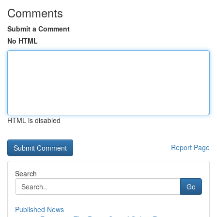
Comments
Submit a Comment
No HTML
HTML is disabled
Report Page
Search
Go
Published News