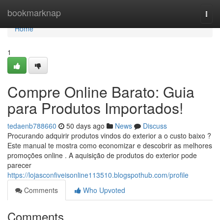
Home
bookmarknap
Togg
navi
Home
1
Compre Online Barato: Guia
para Produtos Importados!
tedaenb788660
50 days ago
News
Discuss
Procurando adquirir produtos vindos do exterior a o custo baixo ?
Este manual te mostra como economizar e descobrir as melhores
promoções online . A aquisição de produtos do exterior pode
parecer
https://lojasconfiveisonline113510.blogspothub.com/profile
Comments
Who Upvoted
Comments