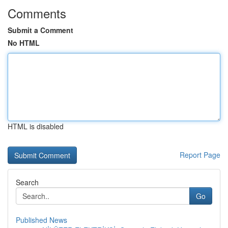
Comments
Submit a Comment
No HTML
HTML is disabled
Report Page
Search
Go
Published News