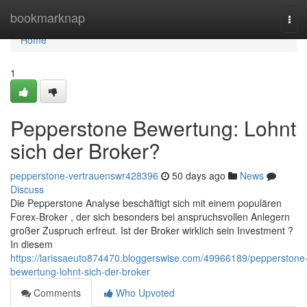
Home
bookmarknap
Tog
navi
Home
1
Pepperstone Bewertung: Lohnt
sich der Broker?
pepperstone-vertrauenswr428396
50 days ago
News
Discuss
Die Pepperstone Analyse beschäftigt sich mit einem populären
Forex-Broker , der sich besonders bei anspruchsvollen Anlegern
großer Zuspruch erfreut. Ist der Broker wirklich sein Investment ?
In diesem
https://larissaeuto874470.bloggerswise.com/49966189/pepperstone
bewertung-lohnt-sich-der-broker
Comments
Who Upvoted