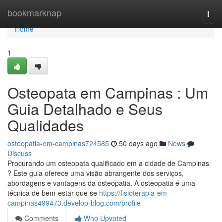
Home
bookmarknap
Togg
navi
Home
1
Osteopata em Campinas : Um
Guia Detalhado e Seus
Qualidades
osteopatia-em-campinas724585
50 days ago
News
Discuss
Procurando um osteopata qualificado em a cidade de Campinas
? Este guia oferece uma visão abrangente dos serviços,
abordagens e vantagens da osteopatia. A osteopatia é uma
técnica de bem-estar que se
https://fisioterapia-em-
campinas499473.develop-blog.com/profile
Comments
Who Upvoted