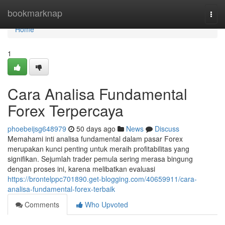
Home
bookmarknap
Togg
navi
Home
1
Cara Analisa Fundamental
Forex Terpercaya
phoebeijsg648979
50 days ago
News
Discuss
Memahami inti analisa fundamental dalam pasar Forex
merupakan kunci penting untuk meraih profitabilitas yang
signifikan. Sejumlah trader pemula sering merasa bingung
dengan proses ini, karena melibatkan evaluasi
https://brontelppc701890.get-blogging.com/40659911/cara-
analisa-fundamental-forex-terbaik
Comments
Who Upvoted