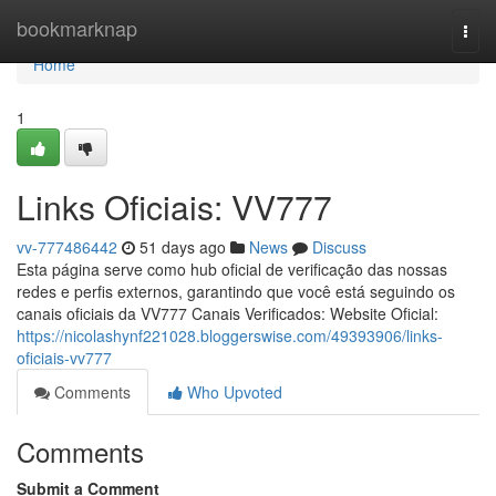
Home
bookmarknap
Togg
navi
Home
1
Links Oficiais: VV777
vv-777486442
51 days ago
News
Discuss
Esta página serve como hub oficial de verificação das nossas
redes e perfis externos, garantindo que você está seguindo os
canais oficiais da VV777 Canais Verificados: Website Oficial:
https://nicolashynf221028.bloggerswise.com/49393906/links-
oficiais-vv777
Comments
Who Upvoted
Comments
Submit a Comment