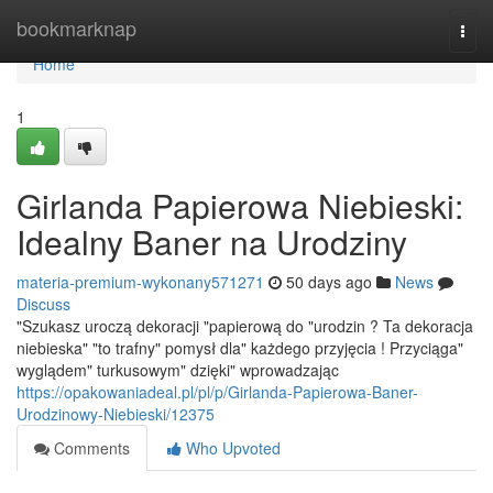
Home
bookmarknap
Togg
navi
Home
1
Girlanda Papierowa Niebieski:
Idealny Baner na Urodziny
materia-premium-wykonany571271
50 days ago
News
Discuss
"Szukasz uroczą dekoracji "papierową do "urodzin ? Ta dekoracja
niebieska" "to trafny" pomysł dla" każdego przyjęcia ! Przyciąga"
wyglądem" turkusowym" dzięki" wprowadzając
https://opakowaniadeal.pl/pl/p/Girlanda-Papierowa-Baner-
Urodzinowy-Niebieski/12375
Comments
Who Upvoted