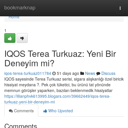
Home
bookmarknap
Togg
navi
Home
1
IQOS Terea Turkuaz: Yeni Bir
Deneyim mi?
iqos-terea-turkuaz011784
51 days ago
News
Discuss
IQOS sayesinde Terea Turkuaz serisi, sigara alışkanlığı özel biricik
hissiyat meydana ?. Pek çok tüketici, bu ürünü tat yönünde
memnun görüşler yaparken, bazıları beklenmedik hissiyatlar
https://lilianphvk613995.blogars.com/39662449/iqos-terea-
turkuaz-yeni-bir-deneyim-mi
Comments
Who Upvoted
Comments