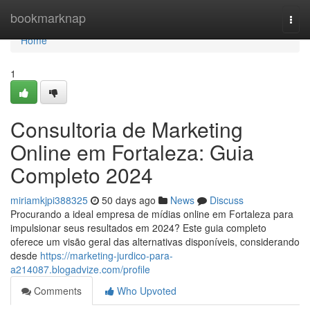
Home
bookmarknap
Togg
navi
Home
1
Consultoria de Marketing
Online em Fortaleza: Guia
Completo 2024
miriamkjpi388325
50 days ago
News
Discuss
Procurando a ideal empresa de mídias online em Fortaleza para
impulsionar seus resultados em 2024? Este guia completo
oferece um visão geral das alternativas disponíveis, considerando
desde
https://marketing-jurdico-para-
a214087.blogadvize.com/profile
Comments
Who Upvoted